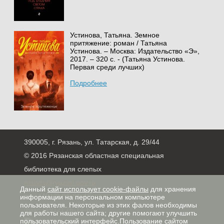
Устинова, Татьяна. Земное
притяжение: роман / Татьяна
Устинова. – Москва: Издательство «Э»,
2017. – 320 с. - (Татьяна Устинова.
Первая среди лучших)
Подробнее
390005, г. Рязань, ул. Татарская, д. 29/44
© 2016 Рязанская областная специальная
библиотека для слепых
rosbds@ryazan.gov.ru
Данный
сайт использует cookie-файлы
для хранения
тел. (4912) 96-61-40,
информации на персональном компьютере
пользователя. Некоторые из этих фалов необходимы
факс (4912) 76-14-63
для работы нашего сайта; другие помогают улучшить
пользовательский интерфейс.Пользование сайтом