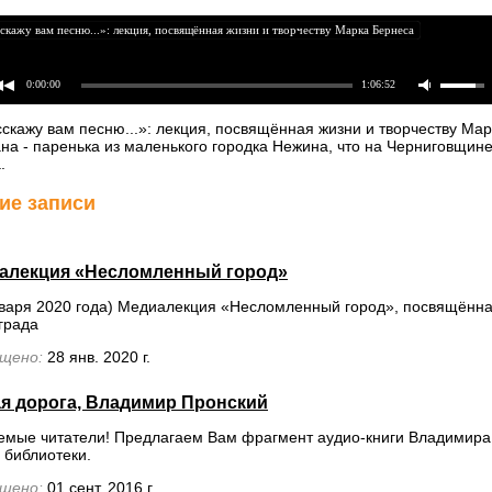
скажу вам песню...»: лекция, посвящённая жизни и творчеству Марка Бернеса
0:00:00
1:06:52
сскажу вам песню...»: лекция, посвящённая жизни и творчеству М
на - паренька из маленького городка Нежина, что на Черниговщин
.
ие записи
алекция «Несломленный город»
нваря 2020 года) Медиалекция «Несломленный город», посвящённа
града
щено:
28 янв. 2020 г.
ая дорога, Владимир Пронский
емые читатели! Предлагаем Вам фрагмент аудио-книги Владимира 
 библиотеки.
щено:
01 сент. 2016 г.