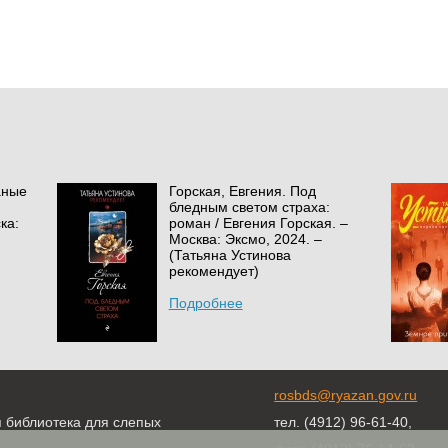
аные
Горская, Евгения. Под
бледным светом страха:
ка:
роман / Евгения Горская. –
Москва: Эксмо, 2024. –
(Татьяна Устинова
рекомендует)
Подробнее
rosbds@ryazan.gov.ru
я библиотека для слепых
тел. (4912) 96-61-40,