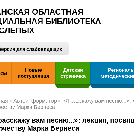
АНСКАЯ ОБЛАСТНАЯ
ЦИАЛЬНАЯ БИБЛИОТЕКА
 СЛЕПЫХ
ерсия для слабовидящих
Новые
Детская
Регионал
рсы
поступления
страничка
методически
ная
Автоинформатор
«Я расскажу вам песню...»:
честву Марка Бернеса
расскажу вам песню...»: лекция, посвя
рчеству Марка Бернеса