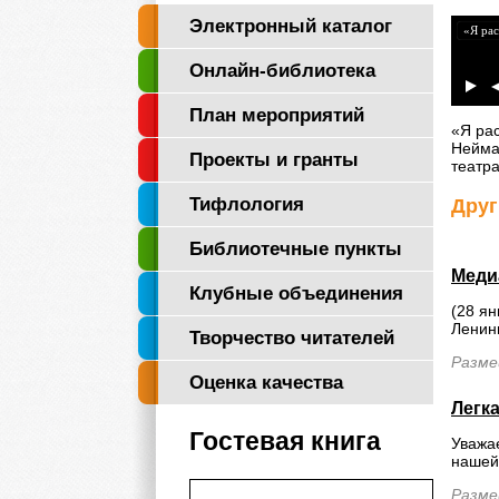
Электронный каталог
«Я рас
Онлайн-библиотека
"Логос"
План мероприятий
«Я ра
Нейма
Проекты и гранты
театра
Тифлология
Друг
Библиотечные пункты
Меди
Клубные объединения
(28 я
Ленин
Творчество читателей
Разме
Оценка качества
Легк
Гостевая книга
Уважа
нашей
Разме