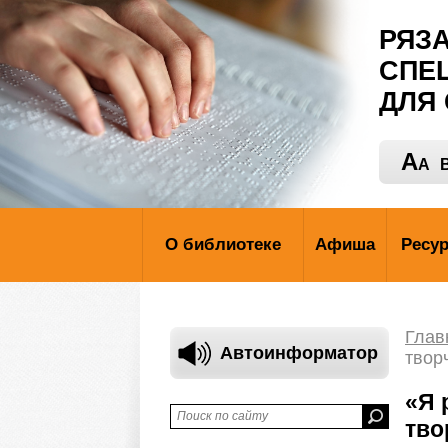
РЯЗ
СПЕ
ДЛЯ
A
A
В
О библиотеке
Афиша
Ресу
Глав
Автоинформатор
твор
«Я 
тво