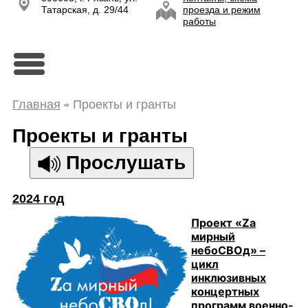
Татарская, д. 29/44
проезда и режим
работы
Главная
Проекты и гранты
Проекты и гранты
Прослушать
2024 год
Проект «Zа
мирный
небоСВОд» –
цикл
инклюзивных
концертных
программ военно-