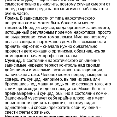
самостоятельно вычислить, поэтому случаи смерти от
передозировки среди наркозависимых наблюдаются
очень часто.
Ломка.
В зависимости от типа наркотического
вещества ломка может быть более или менее
тяжелой. Нередки случаи, когда организм зависимого,
истощенный регулярным приемом наркотиков, просто
не выдерживает симптомов ломки. Именно поэтому
нельзя запирать наркоманов дома без возможности
принять наркотик – сначала нужно обязательно
провести детоксикацию организма, обратившись за
помощью к врачам-профессионалам.
Суицид.
В состоянии наркотического опьянения
зависимые нередко теряют контроль над своими
действиями и мыслями, возникают галлюцинации,
панические атаки. Человек может непреднамеренно
совершить суицид, например, выпав из окна или
бросившись под машину, ведь он не осознает того, что
с ним происходит и где он находится. Может быть и
преднамеренный суицид, обычно в состоянии ломки.
Зависимый чувствует себя крайне плохо, не имеет
возможности принять наркотик, поэтому видит
единственный способ прекратить свои мучения –
свести счеты с жизнью.
Нестерильное введение вещества.
Наркоманы,