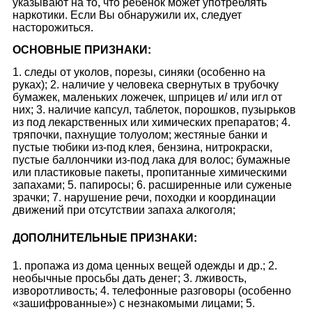
указывают на то, что ребенок может употреблять
наркотики. Если Вы обнаружили их, следует
насторожиться.
ОСНОВНЫЕ ПРИЗНАКИ:
1. следы от уколов, порезы, синяки (особенно на
руках); 2. наличие у человека свернутых в трубочку
бумажек, маленьких ложечек, шприцев и/ или игл от
них; 3. наличие капсул, таблеток, порошков, пузырьков
из под лекарственных или химических препаратов; 4.
тряпочки, пахнущие толуолом; жестяные банки и
пустые тюбики из-под клея, бензина, нитрокраски,
пустые баллончики из-под лака для волос; бумажные
или пластиковые пакеты, пропитанные химическими
запахами; 5. папиросы; 6. расширенные или суженые
зрачки; 7. нарушение речи, походки и координации
движений при отсутствии запаха алкоголя;
ДОПОЛНИТЕЛЬНЫЕ ПРИЗНАКИ:
1. пропажа из дома ценных вещей одежды и др.; 2.
необычные просьбы дать денег; 3. лживость,
изворотливость; 4. телефонные разговоры (особенно
«зашифрованные») с незнакомыми лицами; 5.