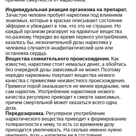
Индивидуальная реакция организма на препарат.
Зачастую человек пробует наркотики под влиянием
знакомых, которые в красках описывают состояние
эйфории и убеждают в том, что это не страшно. Но
каждый организм реагирует на ядовитые вещества
по-разному. Нередко во время первого употребления,
казалось бы, незначительной дозы наркотика у
человека случается анафилактический шок или
остановка сердца.
Вещества сомнительного происхождения.
Как
известно, наркотики стоят немалых денег, а обойтись
без очередной дозы зависимый не может. Поэтому
нередко наркоманы покупают вещества низкого
качества с примесями неизвестного происхождения.
Примеси порой оказываются не менее вредными, чем
сам наркотик. Употребление наркотиков низкого
качества регулярно приводит к смерти зависимых,
причем смертельной может оказаться всего одна
доза.
Передозировка.
Регулярное употребление
наркотического вещества приводит к формированию
толерантности к нему, то есть со временем дозу
приходится увеличивать. На сколько именно нужно
увеличить дозу – наркоман не в состоянии