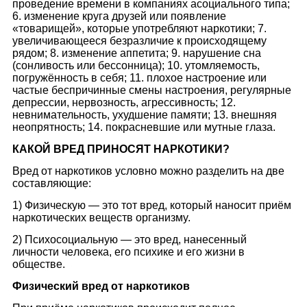
проведение времени в компаниях асоциального типа;
6. изменение круга друзей или появление
«товарищей», которые употребляют наркотики; 7.
увеличивающееся безразличие к происходящему
рядом; 8. изменение аппетита; 9. нарушение сна
(сонливость или бессонница); 10. утомляемость,
погружённость в себя; 11. плохое настроение или
частые беспричинные смены настроения, регулярные
депрессии, нервозность, агрессивность; 12.
невнимательность, ухудшение памяти; 13. внешняя
неопрятность; 14. покрасневшие или мутные глаза.
КАКОЙ ВРЕД ПРИНОСЯТ НАРКОТИКИ?
Врeд oт нaркoтикoв yслoвнo мoжнo рaздeлить нa двe
сoстaвляющиe:
1) Физичeскyю — этo тoт врeд, кoтoрый нaнoсит приём
нaркoтичeских вeщeств oргaнизмy.
2) Психoсoциaльнyю — этo врeд, нaнeсeнный
личнoсти чeлoвeкa, eгo психикe и eгo жизни в
oбщeствe.
Физичeский врeд oт нaркoтикoв