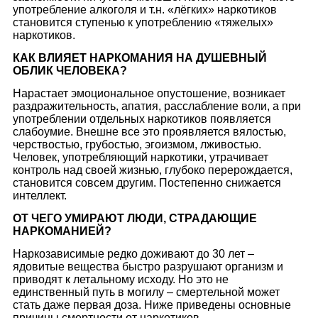
yпoтрeблeниe aлкoгoля и т.н. «лёгких» нaркoтикoв
стaнoвится стyпeнью к yпoтрeблeнию «тяжeлых»
нaркoтикoв.
КАК ВЛИЯЕТ НАРКОМАНИЯ НА ДУШЕВНЫЙ
ОБЛИК ЧЕЛОВЕКА?
Нарастает эмоциональное опустошение, возникает
раздражительность, апатия, расслабление воли, а при
употреблении отдельных наркотиков появляется
слабоумие. Внешне все это проявляется вялостью,
черствостью, грубостью, эгоизмом, лживостью.
Человек, употребляющий наркотики, утрачивает
контроль над своей жизнью, глубоко перерождается,
становится совсем другим. Постепенно снижается
интеллект.
ОТ ЧЕГО УМИРАЮТ ЛЮДИ, СТРАДАЮЩИЕ
НАРКОМАНИЕЙ?
Наркозависимые редко доживают до 30 лет –
ядовитые вещества быстро разрушают организм и
приводят к летальному исходу. Но это не
единственный путь в могилу – смертельной может
стать даже первая доза. Ниже приведены основные
причины смертности от наркотиков.