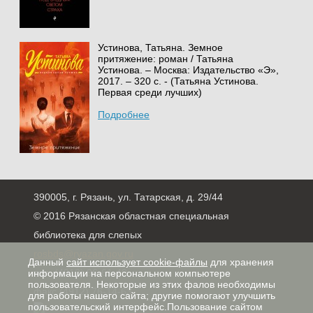
Устинова, Татьяна. Земное
притяжение: роман / Татьяна
Устинова. – Москва: Издательство «Э»,
2017. – 320 с. - (Татьяна Устинова.
Первая среди лучших)
Подробнее
390005, г. Рязань, ул. Татарская, д. 29/44
© 2016 Рязанская областная специальная
библиотека для слепых
rosbds@ryazan.gov.ru
Данный
сайт использует cookie-файлы
для хранения
тел. (4912) 96-61-40,
информации на персональном компьютере
пользователя. Некоторые из этих фалов необходимы
факс (4912) 76-14-63
для работы нашего сайта; другие помогают улучшить
пользовательский интерфейс.Пользование сайтом