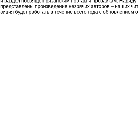
й раздел посвящен рязанским поэтам и прозаикам. Наряду 
 представлены произведения незрячих авторов – наших чит
зиция будет работать в течение всего года с обновлением о