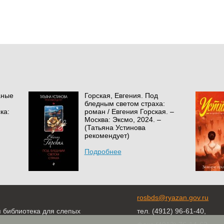
аные
Горская, Евгения. Под
бледным светом страха:
ка:
роман / Евгения Горская. –
Москва: Эксмо, 2024. –
(Татьяна Устинова
рекомендует)
Подробнее
rosbds@ryazan.gov.ru
я библиотека для слепых
тел. (4912) 96-61-40,