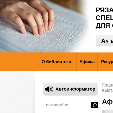
РЯЗ
СПЕ
ДЛЯ
A
A
В
О библиотеке
Афиша
Ресу
Глав
Автоинформатор
выст
Аф