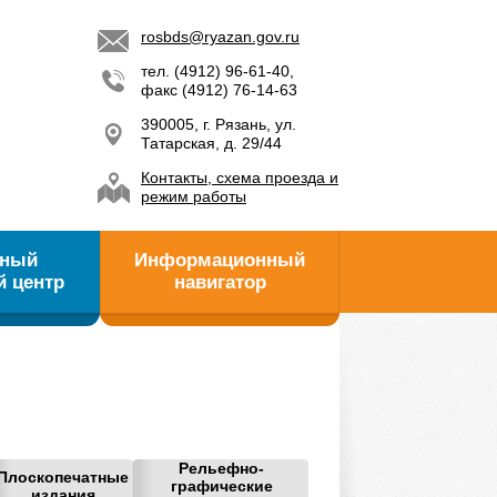
rosbds@ryazan.gov.ru
тел. (4912) 96-61-40,
факс (4912) 76-14-63
390005, г. Рязань, ул.
Татарская, д. 29/44
Контакты, схема проезда и
режим работы
ьный
Информационный
й центр
навигатор
Рельефно-
Плоскопечатные
графические
издания