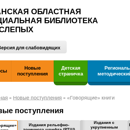
АНСКАЯ ОБЛАСТНАЯ
ЦИАЛЬНАЯ БИБЛИОТЕКА
 СЛЕПЫХ
ерсия для слабовидящих
Новые
Детская
Регионал
рсы
поступления
страничка
методически
ная
Новые поступления
«Говорящие» книги
вые поступления
Издания с
Издания рельефно-
орящие»
укрупненным
точечного шрифта (РТШ)