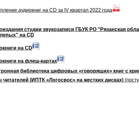
пление аудиокниг на СD за IV квартал 2022 года
оиздания студии звукозаписи ГБУК РО "Рязанская обл
слепых" на CD
окниги на CD
окниги на флеш-картах
тронная библиотека цифровых «говорящих» книг с кри
ы читателей (ИПТК «Логосвос» на жестких дисках)
(пост