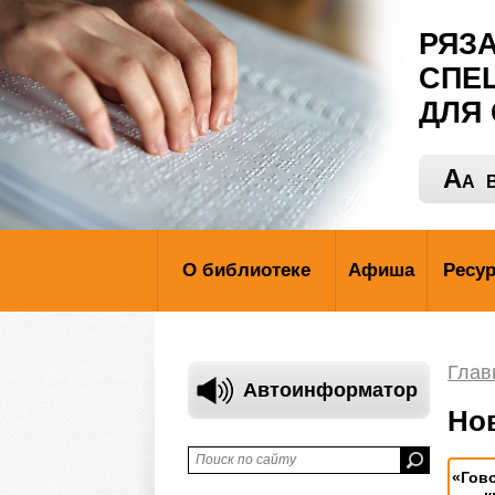
РЯЗ
СПЕ
ДЛЯ
A
A
В
О библиотеке
Афиша
Ресу
Глав
Автоинформатор
Но
«Гов