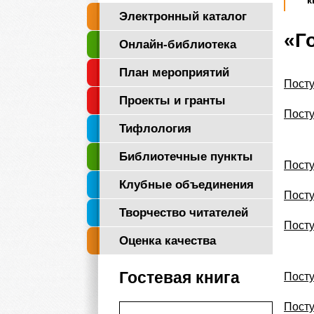
к
Электронный каталог
«Г
Онлайн-библиотека
"Логос"
План мероприятий
Посту
Проекты и гранты
Посту
Тифлология
Библиотечные пункты
Посту
Клубные объединения
Посту
Творчество читателей
Посту
Оценка качества
Гостевая книга
Посту
Посту