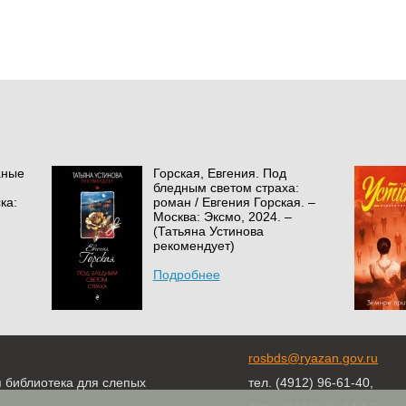
аные
Горская, Евгения. Под
бледным светом страха:
ка:
роман / Евгения Горская. –
Москва: Эксмо, 2024. –
(Татьяна Устинова
рекомендует)
Подробнее
rosbds@ryazan.gov.ru
я библиотека для слепых
тел. (4912) 96-61-40,